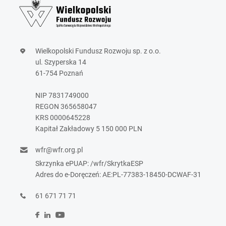
Wielkopolski Fundusz Rozwoju sp. z o.o.
ul. Szyperska 14
61-754 Poznań
NIP 7831749000
REGON 365658047
KRS 0000645228
Kapitał Zakładowy 5 150 000 PLN
wfr@wfr.org.pl
Skrzynka ePUAP: /wfr/SkrytkaESP
Adres do e-Doręczeń: AE:PL-77383-18450-DCWAF-31
61 671 71 71